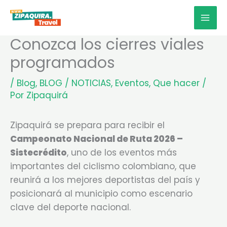
Ir
MAI
al
MEN
contenido
Conozca los cierres viales
programados
/
Blog
,
BLOG / NOTICIAS
,
Eventos
,
Que hacer
/
Por
Zipaquirá
Zipaquirá se prepara para recibir el
Campeonato Nacional de Ruta 2026 –
Sistecrédito
, uno de los eventos más
importantes del ciclismo colombiano, que
reunirá a los mejores deportistas del país y
posicionará al municipio como escenario
clave del deporte nacional.