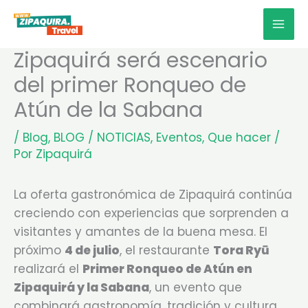
Ir
MAI
al
MEN
contenido
Zipaquirá será escenario
del primer Ronqueo de
Atún de la Sabana
/
Blog
,
BLOG / NOTICIAS
,
Eventos
,
Que hacer
/
Por
Zipaquirá
La oferta gastronómica de Zipaquirá continúa
creciendo con experiencias que sorprenden a
visitantes y amantes de la buena mesa. El
próximo
4 de julio
, el restaurante
Tora Ryū
realizará el
Primer Ronqueo de Atún en
Zipaquirá y la Sabana
, un evento que
combinará gastronomía, tradición y cultura