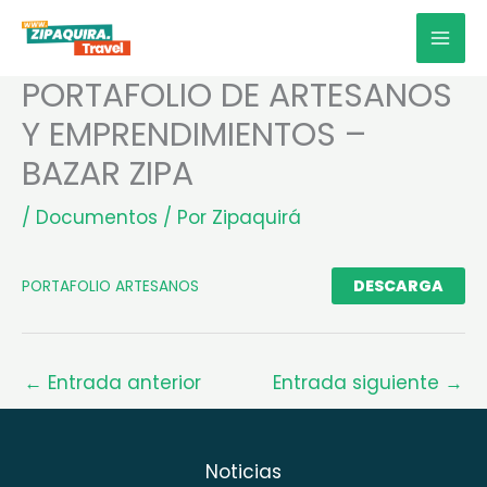
Ir
MAI
al
MEN
contenido
PORTAFOLIO DE ARTESANOS
Y EMPRENDIMIENTOS –
BAZAR ZIPA
/
Documentos
/ Por
Zipaquirá
DESCARGA
PORTAFOLIO ARTESANOS
←
Entrada anterior
Entrada siguiente
→
Noticias