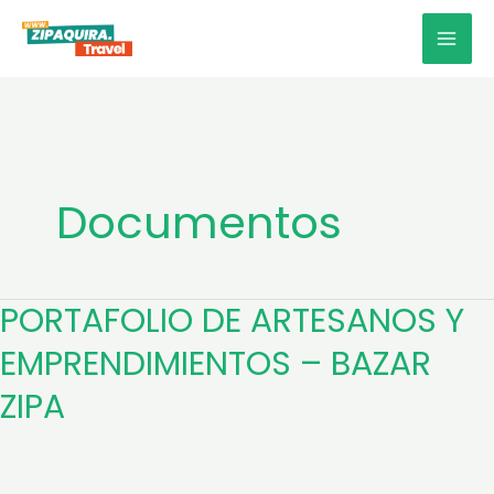
Ir
MAI
al
MEN
contenido
Documentos
PORTAFOLIO DE ARTESANOS Y
PORTAFOLIO
DE
EMPRENDIMIENTOS – BAZAR
ARTESANOS
ZIPA
Y
EMPRENDIMIENTOS
–
BAZAR